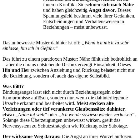
inneren Konflikt: Sie
sehnen sich nach Nähe
–
und haben gleichzeitig
Angst davor
. Dieses
Spannungsfeld bestimmt viele ihrer Gedanken,
Entscheidungen und Verhaltensweisen in
Beziehungen – meist unbewusst.
Das unbewusste Muster dahinter ist oft:
„Wenn ich mich zu sehr
einlasse, bin ich in Gefahr.“
Das führt zu einem paradoxen Muster: Nähe fühlt sich bedrohlich an
– aber die daraus entstehende Distanz erzeugt Einsamkeit. Dieses
Hin und Her
zwischen Anziehung und Rückzug belastet nicht nur
die Beziehung, sondern oft auch das eigene Selbstbild.
Was hilft?
Bindungsangst lässt sich nicht durch Beziehungsregeln oder
Kompromisse auflösen, sondern nur, wenn die dahinterliegende
Ursache erkannt und bearbeitet wird.
Meist stecken alte
Verletzungen oder tief verankerte Glaubenssätze dahinter,
etwa:
„Nähe tut weh“
oder
„Ich werde sowieso wieder verlassen“
.
Solange diese Überzeugungen unbewusst wirken, greift das
Nervensystem zu Schutzstrategien wie Rückzug oder Sabotage.
Der wirksame Weg daraus:
Die Angst an ihrer Wurzel auflösen.