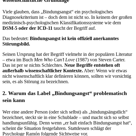
Viele glauben, dass „Bindungsangst“ ein psychologisches
Diagnosekriterium ist – doch dem ist nicht so. In keinem der großen
medizinisch-psychologischen Klassifikationssysteme wie dem
DSM-5 oder der ICD-11
taucht der Begriff auf.
Das bedeutet:
Bindungsangst ist kein offiziell anerkanntes
Störungsbild.
Seinen Ursprung hat der Begriff vielmehr in der populären Literatur
– etwa im Buch
Men Who Can’t Love
(1987) von Steven Carter.
Das ist per se nichts Schlechtes.
Neue Begriffe entstehen oft
außerhalb wissenschaftlicher Kontexte.
Aber: Wenn wir etwas
nicht wissenschaftlich klar definieren können, sollten wir vorsichtig
sein, es als Störung zu bezeichnen.
2. Warum das Label „Bindungsangst“ problematisch
sein kann
Wer eine andere Person (oder sich selbst) als „bindungsängstlich“
bezeichnet, steckt sie in eine Schublade – und macht sich so selbst
handlungsunfähig. Denn wenn „er halt einfach Bindungsangst hat“,
scheint die Situation festgefahren. Stattdessen schlägt der
Psychologe Ramón folgende Sichtweise vor.