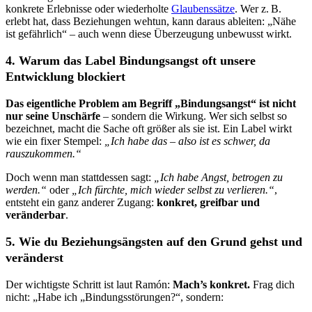
konkrete Erlebnisse oder wiederholte
Glaubenssätze
. Wer z. B.
erlebt hat, dass Beziehungen wehtun, kann daraus ableiten: „Nähe
ist gefährlich“ – auch wenn diese Überzeugung unbewusst wirkt.
4. Warum das Label Bindungsangst oft unsere
Entwicklung blockiert
Das eigentliche Problem am Begriff „Bindungsangst“ ist nicht
nur seine Unschärfe
– sondern die Wirkung. Wer sich selbst so
bezeichnet, macht die Sache oft größer als sie ist. Ein Label wirkt
wie ein fixer Stempel:
„Ich habe das – also ist es schwer, da
rauszukommen.“
Doch wenn man stattdessen sagt:
„Ich habe Angst, betrogen zu
werden.“
oder
„Ich fürchte, mich wieder selbst zu verlieren.“
,
entsteht ein ganz anderer Zugang:
konkret, greifbar und
veränderbar
.
5. Wie du Beziehungsängsten auf den Grund gehst und
veränderst
Der wichtigste Schritt ist laut Ramón:
Mach’s konkret.
Frag dich
nicht: „Habe ich „Bindungsstörungen?“, sondern: