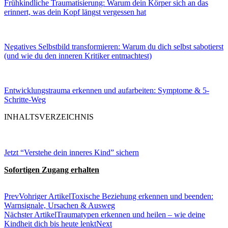
Frühkindliche Traumatisierung: Warum dein Körper sich an das
erinnert, was dein Kopf längst vergessen hat
Negatives Selbstbild transformieren: Warum du dich selbst sabotierst
(und wie du den inneren Kritiker entmachtest)
Entwicklungstrauma erkennen und aufarbeiten: Symptome & 5-
Schritte-Weg
INHALTSVERZEICHNIS
Jetzt “Verstehe dein inneres Kind” sichern
Sofortigen Zugang erhalten
Prev
Vohriger Artikel
Toxische Beziehung erkennen und beenden:
Warnsignale, Ursachen & Ausweg
Nächster Artikel
Traumatypen erkennen und heilen – wie deine
Kindheit dich bis heute lenkt
Next