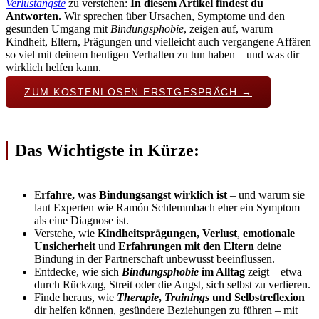
Verlustängste
zu verstehen:
In diesem Artikel findest du
Antworten.
Wir sprechen über Ursachen, Symptome und den
gesunden Umgang mit
Bindungsphobie
, zeigen auf, warum
Kindheit, Eltern, Prägungen und vielleicht auch vergangene Affären
so viel mit deinem heutigen Verhalten zu tun haben – und was dir
wirklich helfen kann.
ZUM KOSTENLOSEN ERSTGESPRÄCH →
Das Wichtigste in Kürze:
E
rfahre, was Bindungsangst wirklich ist
– und warum sie
laut Experten wie Ramón Schlemmbach eher ein Symptom
als eine Diagnose ist.
Verstehe, wie
Kindheitsprägungen, Verlust
,
emotionale
Unsicherheit
und
Erfahrungen mit den Eltern
deine
Bindung in der Partnerschaft unbewusst beeinflussen.
Entdecke, wie sich
Bindungsphobie
im Alltag
zeigt – etwa
durch Rückzug, Streit oder die Angst, sich selbst zu verlieren.
Finde heraus, wie
Therapie
,
Trainings
und Selbstreflexion
dir helfen können, gesündere Beziehungen zu führen – mit