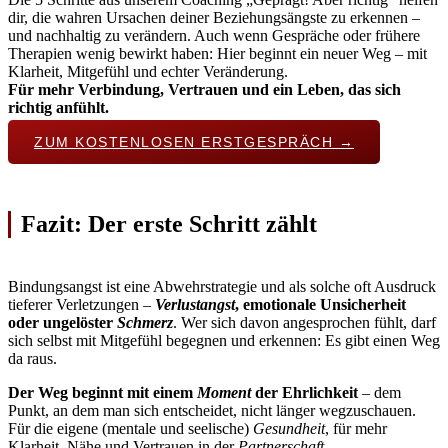
dir, die wahren Ursachen deiner Beziehungsängste zu erkennen –
und nachhaltig zu verändern. Auch wenn Gespräche oder frühere
Therapien wenig bewirkt haben: Hier beginnt ein neuer Weg – mit
Klarheit, Mitgefühl und echter Veränderung.
Für mehr Verbindung, Vertrauen und ein Leben, das sich
richtig anfühlt.
ZUM KOSTENLOSEN ERSTGESPRÄCH →
Fazit: Der erste Schritt zählt
Bindungsangst ist eine Abwehrstrategie und als solche oft Ausdruck
tieferer Verletzungen –
Verlustangst
, emotionale Unsicherheit
oder ungelöster
Schmerz
. Wer sich davon angesprochen fühlt, darf
sich selbst mit Mitgefühl begegnen und erkennen: Es gibt einen Weg
da raus.
Der Weg beginnt mit einem
Moment
der Ehrlichkeit
– dem
Punkt, an dem man sich entscheidet, nicht länger wegzuschauen.
Für die eigene (mentale und seelische)
Gesundheit
, für mehr
Klarheit, Nähe und Vertrauen in der
Partnerschaft
.