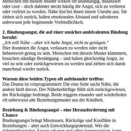
Menschen mit diesem Muster wirken oft unabhängig, distanziert
oder cool – doch dahinter steckt häufig die Angst, sich zu verlieren
oder verletzt zu werden. Nähe löst bei ihnen innere Unruhe aus. Sie
ziehen sich zurück, halten emotionalen Abstand und sabotieren
unbewusst jede beginnende Verbindlichkeit.
2. Bindungsangst, die auf einer unsicher-ambivalenten Bindung
beruht:
„Ich will Nähe – aber ich habe Angst, nicht zu genügen.“
Hier dominiert die Angst, verlassen zu werden oder nicht
liebenswert genug zu sein. Menschen mit diesem Muster klammern,
brauchen ständige Bestätigung – und haben gleichzeitig Angst, zu
viel zu sein oder zurückgewiesen zu werden und ziehen sich damit
manchmal wieder zurück.
Warum diese beiden Typen oft aufeinander treffen:
Das Drama ist vorprogrammiert: Die eine Seite sucht Nähe, die
andere läuft davon. Der Nähebedürftige fühlt sich zurückgewiesen,
der Rückzügige bedrängt. Beide triggern einander und wiederholen
oft unbewusst alte Beziehungsmuster aus der Kindheit.
Beziehung & Bindungsangst – eine Herausforderung mit
Chance
Bindungsangst bringt Misstrauen, Rückzüge und Konflikte in
Beziehungen – aber auch Entwicklungspotenzial. Wer die
dahinterliegenden Ängste erkennt und offen kommuniziert, kann