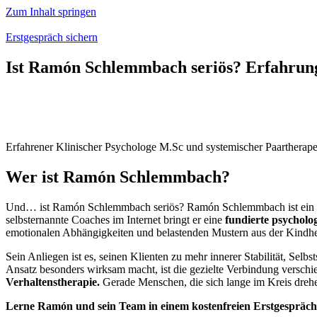
Zum Inhalt springen
Erstgespräch sichern
Ist Ramón Schlemmbach seriös? Erfahrun
Erfahrener Klinischer Psychologe M.Sc und systemischer Paartherape
Wer ist Ramón Schlemmbach?
Und… ist Ramón Schlemmbach seriös? Ramón Schlemmbach ist ein
selbsternannte Coaches im Internet bringt er eine
fundierte psycholo
emotionalen Abhängigkeiten und belastenden Mustern aus der Kindhei
Sein Anliegen ist es, seinen Klienten zu mehr innerer Stabilität, Selb
Ansatz besonders wirksam macht, ist die gezielte Verbindung verschi
Verhaltenstherapie.
Gerade Menschen, die sich lange im Kreis drehe
Lerne Ramón und sein Team in einem kostenfreien Erstgespräch 