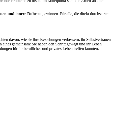
ende Probleme zu lösen. Im Mittelpunkt steht die Arbeit an alten
auen und innere Ruhe
zu gewinnen. Für alle, die direkt durchstarten
chten davon, wie sie ihre Beziehungen verbessern, ihr Selbstvertrauen
ben eines gemeinsam: Sie haben den Schritt gewagt und ihr Leben
dungen für ihr berufliches und privates Leben treffen konnten.