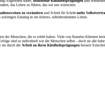
ing-Angeboten dabei,
belastende Kindheitsprägungen
und wiederkehr
halten, das Leben zu führen, das wir uns wünschen.
haltensweisen zu verändern
und Schritt für Schritt
mehr Selbstvertr
ofortigen Einstieg in ein freieres, selbstbestimmtes Leben.
ten der Menschen, die es erlebt haben. Viele von Ramóns Klienten beri
rfolge sind so individuell wie die Menschen selbst – doch sie alle ha
e sie durch die
Arbeit an ihren Kindheitsprägungen
bessere Entschei