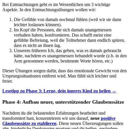
Bei Entmachtungen geht es im Wesentlichen um 3 wichtige
Aspekte. In den Entmachtungsübungen wollen wir:
Die Gefühle von damals nochmal fühlen (weil wir sie dann
leichter loslassen können).
Im Kopf die Personen, die sich damals unangemessen
verhalten haben, konfrontieren. Das schafft meist eine
gefühlte Befreiung, weil die Teilnehmer dann endlich spüren,
dass es nicht an ihnen lag.
Unserem früheren Ich, das geben, was es damals gebraucht
hätte, nachdem es unangemessen behandelt wurde (z.b. in den
Arm genommen werden, bestimmte Worte hören, etc.)
Dieser Übungen sorgen dafür, dass das emotionale Gewicht von den
Ursprungssituationen entfernt wird. Man fühlt sich leichter und
freier.
Lesetipp zu Phase 3: Lerne, dein inneres Kind zu heilen →
Phase 4: Aufbau neuer, unterstützender Glaubenssätze
Nachdem du die belastenden Erfahrungen bearbeitet und
transformiert hast, konzentrieren wir uns darauf,
neue
positive
Glaubenssätze zu etablieren
. Diese neuen Überzeugungen sollen
alte, hinderliche Denkmuster ersetzen und dir helfen, gesündere