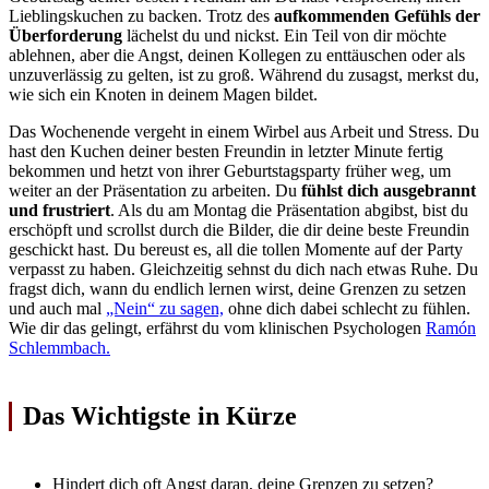
Lieblingskuchen zu backen. Trotz des
aufkommenden Gefühls der
Überforderung
lächelst du und nickst. Ein Teil von dir möchte
ablehnen, aber die Angst, deinen Kollegen zu enttäuschen oder als
unzuverlässig zu gelten, ist zu groß. Während du zusagst, merkst du,
wie sich ein Knoten in deinem Magen bildet.
Das Wochenende vergeht in einem Wirbel aus Arbeit und Stress. Du
hast den Kuchen deiner besten Freundin in letzter Minute fertig
bekommen und hetzt von ihrer Geburtstagsparty früher weg, um
weiter an der Präsentation zu arbeiten. Du
fühlst dich ausgebrannt
und frustriert
. Als du am Montag die Präsentation abgibst, bist du
erschöpft und scrollst durch die Bilder, die dir deine beste Freundin
geschickt hast. Du bereust es, all die tollen Momente auf der Party
verpasst zu haben. Gleichzeitig sehnst du dich nach etwas Ruhe. Du
fragst dich, wann du endlich lernen wirst, deine Grenzen zu setzen
und auch mal
„Nein“ zu sagen,
ohne dich dabei schlecht zu fühlen.
Wie dir das gelingt, erfährst du vom klinischen Psychologen
Ramón
Schlemmbach.
Das Wichtigste in Kürze
Hindert dich oft Angst daran, deine Grenzen zu setzen?