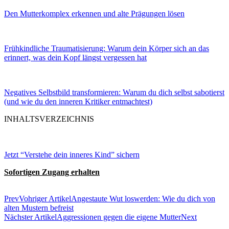
Den Mutterkomplex erkennen und alte Prägungen lösen
Frühkindliche Traumatisierung: Warum dein Körper sich an das
erinnert, was dein Kopf längst vergessen hat
Negatives Selbstbild transformieren: Warum du dich selbst sabotierst
(und wie du den inneren Kritiker entmachtest)
INHALTSVERZEICHNIS
Jetzt “Verstehe dein inneres Kind” sichern
Sofortigen Zugang erhalten
Prev
Vohriger Artikel
Angestaute Wut loswerden: Wie du dich von
alten Mustern befreist
Nächster Artikel
Aggressionen gegen die eigene Mutter
Next