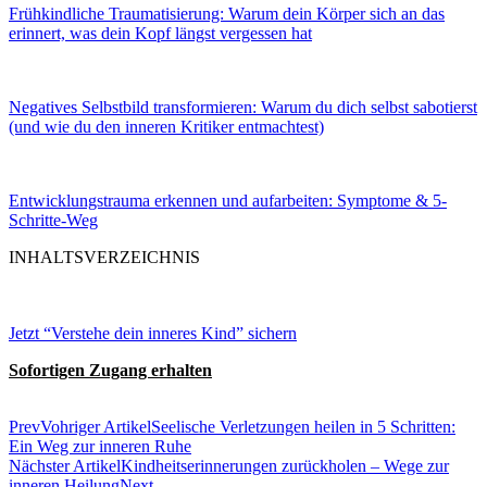
Frühkindliche Traumatisierung: Warum dein Körper sich an das
erinnert, was dein Kopf längst vergessen hat
Negatives Selbstbild transformieren: Warum du dich selbst sabotierst
(und wie du den inneren Kritiker entmachtest)
Entwicklungstrauma erkennen und aufarbeiten: Symptome & 5-
Schritte-Weg
INHALTSVERZEICHNIS
Jetzt “Verstehe dein inneres Kind” sichern
Sofortigen Zugang erhalten
Prev
Vohriger Artikel
Seelische Verletzungen heilen in 5 Schritten:
Ein Weg zur inneren Ruhe
Nächster Artikel
Kindheitserinnerungen zurückholen – Wege zur
inneren Heilung
Next