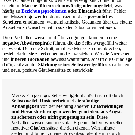
lassen Chancen ungenutzt, weil sie überzeugt sind, ohnehin zu
scheitern. Manche
fühlen sich unwürdig oder ungeliebt
, was
häufig zu
Beziehungsproblemen
oder Einsamkeit
führt. Fehler
und Misserfolge werden dramatisiert und als
persönliches
Scheitern
empfunden, während kritische Gedanken über das eigene
Aussehen zu Unsicherheit in sozialen Situationen beitragen.
Diese Verhaltensweisen und Überzeugungen können in eine
negative Abwärtsspirale
führen, die das Selbstwertgefühl weiter
schwächt. Der erste Schritt, um diese Muster zu durchbrechen,
besteht darin, sie zu erkennen und zu verstehen. Wer die Anzeichen
und
inneren Blockaden
bewusst wahrnimmt, schafft die Grundlage
dafür, aktiv an der
Stärkung seines Selbstwertgefühls
zu arbeiten
und neue, positive Glaubenssätze zu entwickeln.
Merke: Ein geringes Selbstwertgefühl äußert sich oft durch
Selbstzweifel, Unsicherheit
und die
ständige
Abhängigkeit
von der Meinung anderer.
Entscheidungen
und Herausforderungen werden gemieden, aus Angst,
zu scheitern oder nicht gut genug zu sein.
Diese
Verhaltensweisen sind meist das Ergebnis tief verwurzelter
negativer Glaubenssätze, die den eigenen Wert infrage
stellen, und führen zu einer Abwärtsspirale, die nur durch