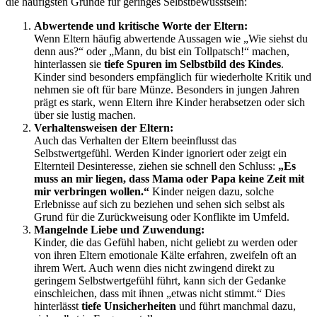
die häufigsten Gründe für geringes Selbstbewusstsein:
Abwertende und kritische Worte der Eltern:
Wenn Eltern häufig abwertende Aussagen wie „Wie siehst du
denn aus?“ oder „Mann, du bist ein Tollpatsch!“ machen,
hinterlassen sie
tiefe Spuren im Selbstbild des Kindes
.
Kinder sind besonders empfänglich für wiederholte Kritik und
nehmen sie oft für bare Münze. Besonders in jungen Jahren
prägt es stark, wenn Eltern ihre Kinder herabsetzen oder sich
über sie lustig machen.
Verhaltensweisen der Eltern:
Auch das Verhalten der Eltern beeinflusst das
Selbstwertgefühl. Werden Kinder ignoriert oder zeigt ein
Elternteil Desinteresse, ziehen sie schnell den Schluss:
„Es
muss an mir liegen, dass Mama oder Papa keine Zeit mit
mir verbringen wollen.“
Kinder neigen dazu, solche
Erlebnisse auf sich zu beziehen und sehen sich selbst als
Grund für die Zurückweisung oder Konflikte im Umfeld.
Mangelnde Liebe und Zuwendung:
Kinder, die das Gefühl haben, nicht geliebt zu werden oder
von ihren Eltern emotionale Kälte erfahren, zweifeln oft an
ihrem Wert. Auch wenn dies nicht zwingend direkt zu
geringem Selbstwertgefühl führt, kann sich der Gedanke
einschleichen, dass mit ihnen „etwas nicht stimmt.“ Dies
hinterlässt
tiefe Unsicherheiten
und führt manchmal dazu,