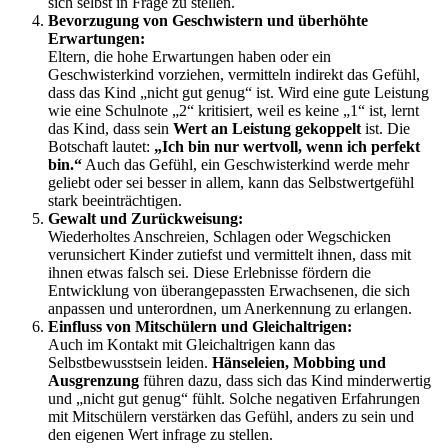
sich selbst in Frage zu stellen.
Bevorzugung von Geschwistern und überhöhte
Erwartungen:
Eltern, die hohe Erwartungen haben oder ein
Geschwisterkind vorziehen, vermitteln indirekt das Gefühl,
dass das Kind „nicht gut genug“ ist. Wird eine gute Leistung
wie eine Schulnote „2“ kritisiert, weil es keine „1“ ist, lernt
das Kind, dass sein
Wert an Leistung gekoppelt
ist. Die
Botschaft lautet:
„Ich bin nur wertvoll, wenn ich perfekt
bin.“
Auch das Gefühl, ein Geschwisterkind werde mehr
geliebt oder sei besser in allem, kann das Selbstwertgefühl
stark beeinträchtigen.
Gewalt und Zurückweisung:
Wiederholtes Anschreien, Schlagen oder Wegschicken
verunsichert Kinder zutiefst und vermittelt ihnen, dass mit
ihnen etwas falsch sei. Diese Erlebnisse fördern die
Entwicklung von überangepassten Erwachsenen, die sich
anpassen und unterordnen, um Anerkennung zu erlangen.
Einfluss von Mitschülern und Gleichaltrigen:
Auch im Kontakt mit Gleichaltrigen kann das
Selbstbewusstsein leiden.
Hänseleien, Mobbing und
Ausgrenzung
führen dazu, dass sich das Kind minderwertig
und „nicht gut genug“ fühlt. Solche negativen Erfahrungen
mit Mitschülern verstärken das Gefühl, anders zu sein und
den eigenen Wert infrage zu stellen.