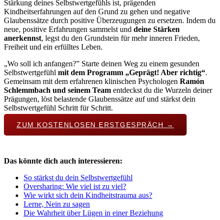
Stärkung deines Selbstwertgefühls ist, prägenden
Kindheitserfahrungen auf den Grund zu gehen und negative
Glaubenssätze durch positive Überzeugungen zu ersetzen. Indem du
neue, positive Erfahrungen sammelst und
deine Stärken
anerkennst
, legst du den Grundstein für mehr inneren Frieden,
Freiheit und ein erfülltes Leben.
„Wo soll ich anfangen?” Starte deinen Weg zu einem gesunden
Selbstwertgefühl
mit dem Programm „Geprägt! Aber richtig“
.
Gemeinsam mit dem erfahrenen klinischen Psychologen
Ramón
Schlemmbach und seinem Team
entdeckst du die Wurzeln deiner
Prägungen, löst belastende Glaubenssätze auf und stärkst dein
Selbstwertgefühl Schritt für Schritt.
ZUM KOSTENLOSEN ERSTGESPRÄCH →
Das könnte dich auch interessieren:
So stärkst du dein Selbstwertgefühl
Oversharing: Wie viel ist zu viel?
Wie wirkt sich dein Kindheitstrauma aus?
Lerne, Nein zu sagen
Die Wahrheit über Lügen in einer Beziehung